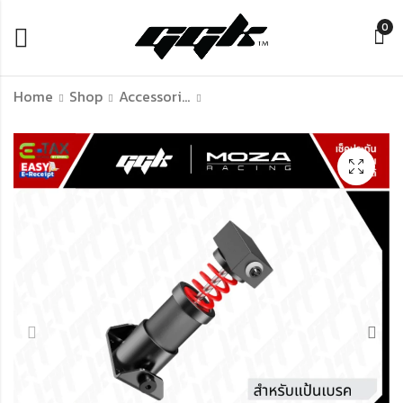
0
Home
Shop
Accessories Of Simulation Racing
MOZA R9 V3 Direct
MOZA CM Racing
Drive Wheelbase
Meter ประกันศูนย์ไทย
จอยพวงมาลัย Direct
1 ปีเต็ม
drive 9 nm
฿
฿
12,990.00
5,990.00