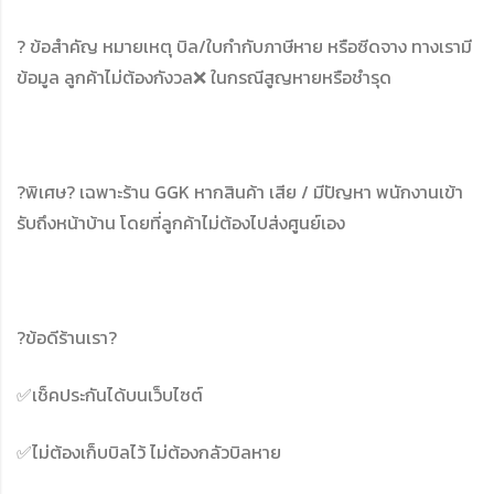
? ข้อสำคัญ หมายเหตุ บิล/ใบกำกับภาษีหาย หรือซีดจาง ทางเรามี
ข้อมูล ลูกค้าไม่ต้องกังวล❌ ในกรณีสูญหายหรือชำรุด
?พิเศษ? เฉพาะร้าน GGK หากสินค้า เสีย / มีปัญหา พนักงานเข้า
รับถึงหน้าบ้าน โดยที่ลูกค้าไม่ต้องไปส่งศูนย์เอง
?ข้อดีร้านเรา?
✅เช็คประกันได้บนเว็บไซต์
✅ไม่ต้องเก็บบิลไว้ ไม่ต้องกลัวบิลหาย