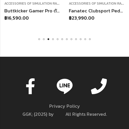
,
A
CCESSORIES OF SIMULATION RACING
A
CCESSORIES OF SIMULATION RACING
PEDALS
Buttkicker Gamer Pro ตัวสั่นเบาะเกม
Fanatec Clubsport Pedals V3
฿
16,590.00
฿
23,990.00
Privacy Policy
GGK; {2025} by
GGK
All Rights Reserved.