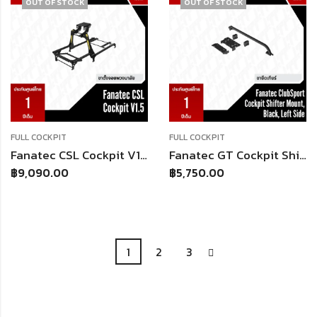
OUT OF STOCK
OUT OF STOCK
FULL COCKPIT
FULL COCKPIT
Fanatec CSL Cockpit V1.5 | Aluminium Tubing | Side Mount สำหรับ Fanatec DD
Fanatec GT Cockpit Shifter Mount (Black/Left) | T-Slot 3 ด้าน | รองรับ M6x1 & 1/4-20 T-Nut | สำหรับ GT Cockpit
฿
9,090.00
฿
5,750.00
1
2
3