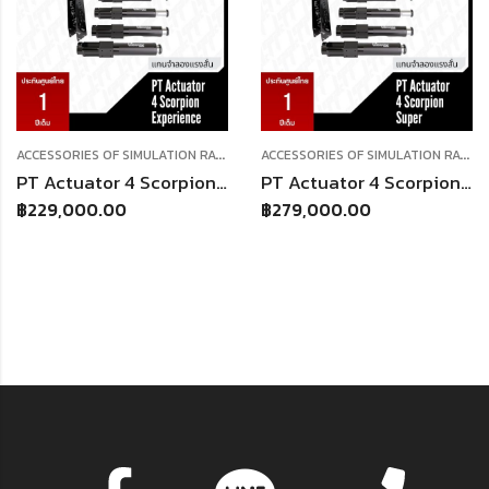
A
CCESSORIES OF SIMULATION RACING
,
A
CCESSORIES OF SIMULATION RACING
MOTION SYSTEM
PT Actuator 4 Scorpion Actuator Kits “E” (motion system) ตัวโยกชุด Sim ตามแรง G
PT Actuator 4 Scorpion Actuator Kits “S” (motion system) ตัวโยกชุด Sim ตามแรง G
฿
229,000.00
฿
279,000.00