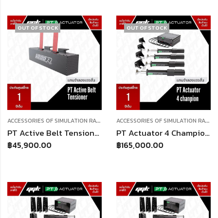
OUT OF STOCK
OUT OF STOCK
A
CCESSORIES OF SIMULATION RACING
,
A
CCESSORIES OF SIMULATION RACING
MOTION SYSTEM
PT Active Belt Tensioner
PT Actuator 4 Champion GT (motion system) ตัวโยกชุด Sim ตามแรง G
฿
45,900.00
฿
165,000.00