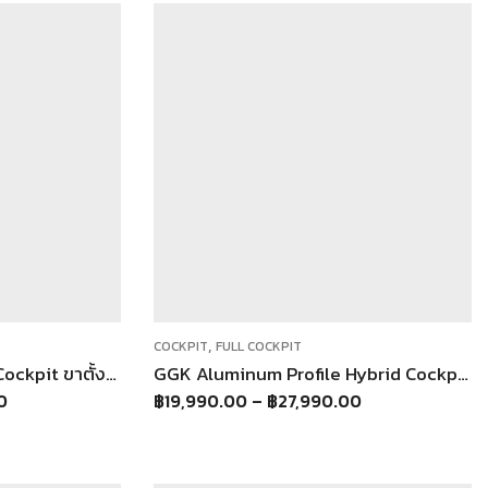
,
COCKPIT
FULL COCKPIT
GGK Aluminum Profile Cockpit ขาตั้งจอยพวงมาลัย ใช้กับพวงมาลัยได้ทุกรุ่น
GGK Aluminum Profile Hybrid Cockpit F1 ค็อกพิท ไฮบริด F1 + GT ในตัว
0
฿
19,990.00
–
฿
27,990.00