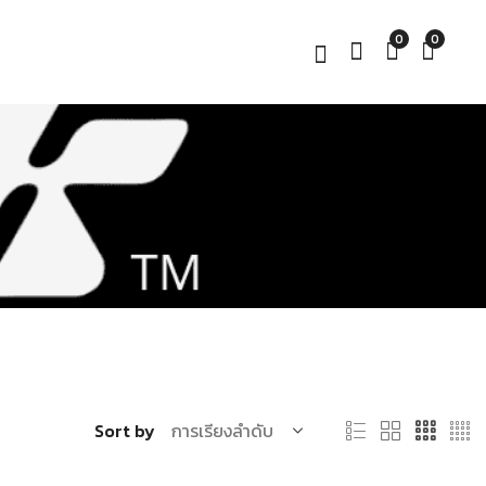
0
0
Sort by