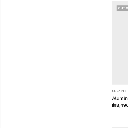
OUT O
COCKPIT
฿
18,49