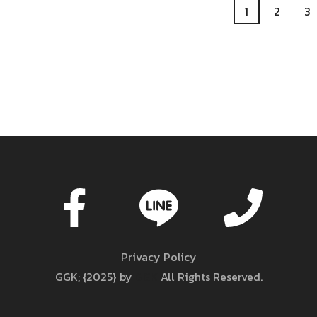
1
2
3
Privacy Policy
GGK; {2025} by
GGK
All Rights Reserved.