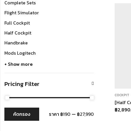
Complete Sets
Flight Simulator
Full Cockpit
Half Cockpit
Handbrake
Mods Logitech
+ Show more
Pricing Filter
COCKPIT
฿
2,890
คัดกรอง
ราคา
฿190
—
฿27,990