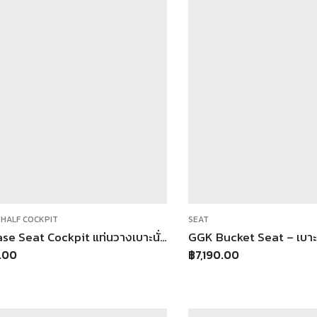
,
HALF COCKPIT
SEAT
GGK Base Seat Cockpit แท่นวางเบาะนั่ง (เฉพาะฐาน) ต่อเข้าชุดกับ Half Cockpit GT
GGK Bucket Seat – เบาะ
.00
฿
7,190.00