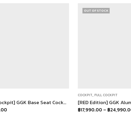
OUT OF STOCK
,
COCKPIT
FULL COCKPIT
[Half Cockpit] GGK Base Seat Cockpit แท่นวางเบาะนั่ง (เฉพาะฐาน) ต่อเข้าชุดกับ Half Cockpit GT
.00
฿
17,990.00
–
฿
24,990.