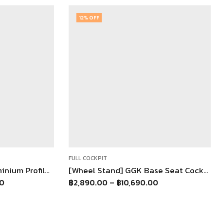
12
% OFF
FULL COCKPIT
[RED Edition] GGK Aluminium Profile Full Cockpit ขาตั้งจอยพวงมาลัย ใช้กับพวงมาลัยได้ทุกรุ่น
[Wheel Stand] GGK Base Seat Cockpit แท่นวางเบาะนั่ง (เฉพาะฐาน) ต่อเข้าชุดกับ Wheel Stand GT
00
฿
2,890.00
–
฿
10,690.00