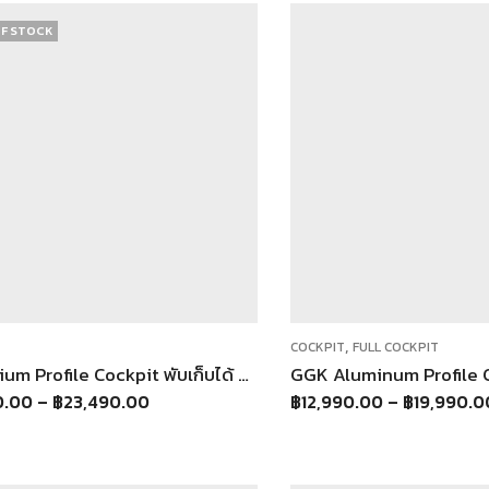
F STOCK
,
COCKPIT
FULL COCKPIT
Aluminium Profile Cockpit พับเก็บได้ สไลด์เข้าได้ – โครงอลูโปรไฟล์แข็งแรง | รองรับจอยพวงมาลัยทุกรุ่น
0.00
–
฿
23,490.00
฿
12,990.00
–
฿
19,990.0