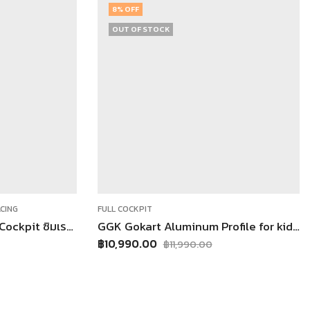
8
% OFF
OUT OF STOCK
ACING
FULL COCKPIT
GGK Floor Mat แผ่นรอง Cockpit ซิมเรซซิ่ง – กันลื่น ลดเสียง ป้องกันพื้น สำหรับ Wheel Stand และ Full Cockpit
GGK Gokart Aluminum Profile for kid ค็อกพิท สำหรับเด็ก
฿
10,990.00
฿
11,990.00