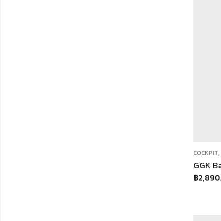
COCKPIT
฿
2,890