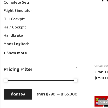
Complete Sets
Flight Simulator
Full Cockpit
Half Cockpit
Handbrake
Mods Logitech
+ Show more
UNCATEG
Pricing Filter
฿
790.
คัดกรอง
ราคา
฿790
—
฿165,000
OUT O