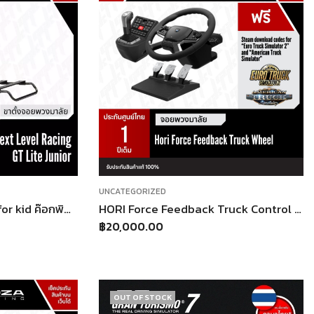
UNCATEGORIZED
GT Lite Junior Cockpit for kid ค๊อกพิท เด็ก ที่นั่งจอยพวงมาลัย G29 T300 [ประกันศูนย์ไทย]
HORI Force Feedback Truck Control System พวงมาลัยเกมรถบรรทุก สำหรับ PC (Windows 11/10) | พวงมาลัยพร้อมเกียร์ & แป้นเหยียบ | รองรับ Euro Truck Simulator 2 & American Truck Simulato
฿
20,000.00
OUT OF STOCK