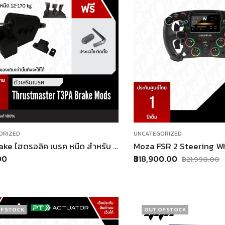
ORIZED
UNCATEGORIZED
Mod Brake ไฮดรอลิค เบรค หนืด สำหรับ แป้นเหยียบ Thrustmaster ตรงรุ่น T3PA
00
฿
18,900.00
฿
21,990.00
F STOCK
OUT OF STOCK