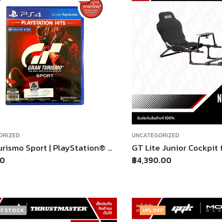
ORIZED
UNCATEGORIZED
Gran Turismo Sport | PlayStation® Hits แผ่นศูนย์ไทย
00
฿
4,390.00
F STOCK
14
% OFF