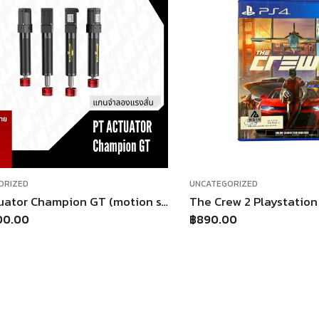
ORIZED
UNCATEGORIZED
PT Actuator Champion GT (motion system)
The Crew 2 Playstation 
00.00
฿
890.00