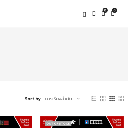
0
0
Sort by
OUT OF STOCK