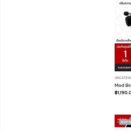
UNCATEG
฿
1,190.
OUT O