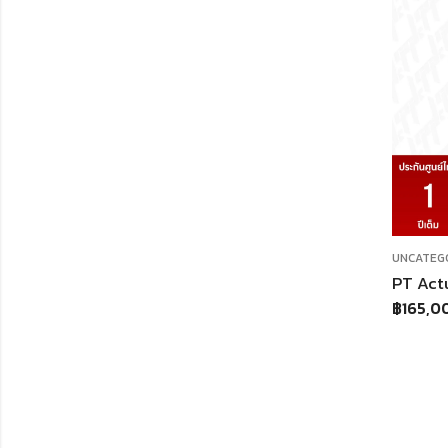
UNCATEG
฿
165,0