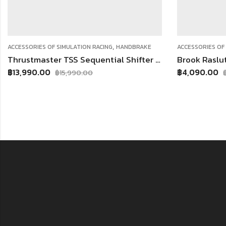
,
OF SIMULATION RACING
HANDBRAKE
ACCESSORIES OF SIMULATION RACI
Thrustmaster TSS Sequential Shifter & Handbrake เกียร์ เเละเบรคมือ
0
฿
4,090.00
฿
15,990.00
฿
4,890.00