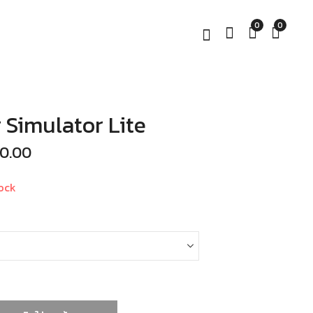
0
0
 Simulator Lite
Simagic quick
GGK Pedals
release oem
Loadcell
40.00
฿
฿
1,490.00
1,590.00
–
฿
1,890.00
฿
7,990.00
ock