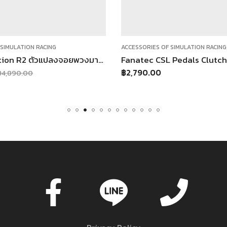
,
NG
ACCESSORIES OF SIMULATION RACING
PEDALS
Brook Raslution R2 ตัวแปลงจอยพวงมาลัย สําหรับ PS5 PS4 PS3 Xbox Series X|S / Xbox One / Xbox 360 / Nintendo Switch / Switch OLED
Fanatec CSL Pedals Clutch Kit
฿
2,790.00