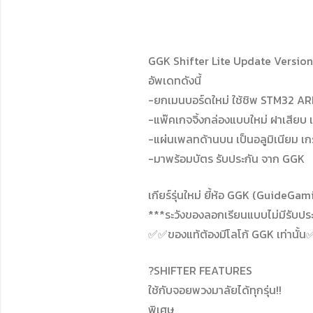
GGK Shifter Lite Update Version!!
อัพเดทดังนี้
-ยกเมนบอร์ดใหม่ ใช้ชิพ STM32 A
-แพ๊คเกจจิ้งกล่องแบบใหม่ ฝาเสียบ
-แผ่นเพลทด้านบน เป็นอลูมิเนียม เกรด 
-มาพร้อมบัตร รับประกัน จาก GGK
เกียร์รุ่นใหม่ ยี้ห้อ GGK (GuideGam
***ระวังของลอกเรียนแบบไม่มีรับปร
✅✅ของแท้ต้องมีโลโก้ GGK เท่านั้
?SHIFTER FEATURES
ใช้กับจอยพวงมาลัยได้ทุกรุ่น!!
พิเศษ