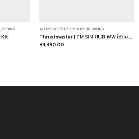
ACCESSORIES OF SIMULATION RACING
ACCESSORIES 
Thrustmaster | TM SIM HUB WW ใช้กับ TSS TH8A T300
Thrustmast
฿
3,390.00
฿
9,950.00