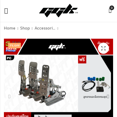
0
Home
Shop
Accessories Of Simulation Racing
GGK Shifter
ชุด Kits DIY พวงมาลัย
7
% OFF
Simulator Lite
Thrustmaster ปลั๊ก
ตรงรุ่น เล่นกับ PC หรือ
฿
300.00
–
฿
3,340.00
PS4 PS5
฿
1,690.00