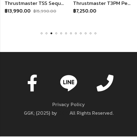
Thrustmaster TSS Sequential Shifter & Handbrake เกียร์ เเละเบรคมือ
Thrustmaster T3PM Pedals
0
฿
7,250.00
฿
8,990.00
฿
15,990.00
Privacy Policy
GGK; {2025} by
GGK
All Rights Reserved.