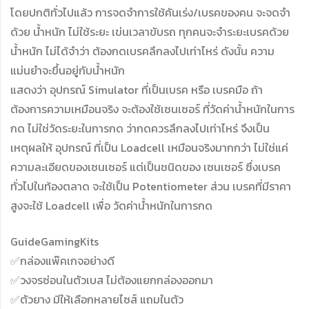
โดยปกติทั่วไปแล้ว การจดจำการใช้คันเร่ง/เบรคของคน จะจดจำ
ด้วย น้ำหนัก ไม่ใช้ระยะ เข่นเวลาขับรถ ทุกคนจะจำระยะเบรคด้วย
น้ำหนัก ไม่ได้จำว่า ต้องกดเบรคลึกลงไปเท่าไหร่ ดังนั้น ความ
แม่นยำจะขึ้นอยู่กับน้ำหนัก
แสดงว่า อุปกรณ์ Simulator ที่เป็นเบรค หรือ เบรคมือ ถ้า
ต้องการความเหมือนจริง จะต้องใช้เซนเซอร์ ที่วัดค่าน้ำหนักในการ
กด ไม่ใช่วัดระยะในการกด ว่ากดควรลึกลงไปเท่าไหร่ จึงเป็น
เหตุผลให้ อุปกรณ์ ที่เป็น Loadcell เหมือนจริงมากกว่า ไม่ใช่แค่
ความละเอียดของเซนเซอร์ แต่เป็นชนิดของ เซนเซอร์ ซึ่งเบรค
ทั่วไปในท้องตลาด จะใช้เป็น Potentiometer ส่วน เบรคที่มีราคา
สูงจะใช้ Loadcell เพื่อ วัดค่าน้ำหนักในการกด
GuideGamingKits
✅กล่องแพ๊คเกจอย่างดี
✅วงจรซ่อนในตัวเบส ไม่ต้องแยกกล่องออกมา
✅ตัวยาง มีให้เลือกหลายไซส์ แถมในตัว