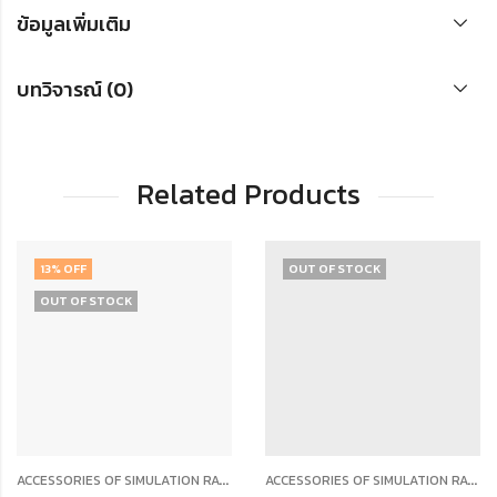
ข้อมูลเพิ่มเติม
บทวิจารณ์ (0)
Related Products
OUT OF STOCK
18
% OFF
OCK
A
CCESSORIES OF SIMULATION RACING
,
A
CCESSORIES OF SIMULATION RACING
,
HANDBRAKE
PEDALS