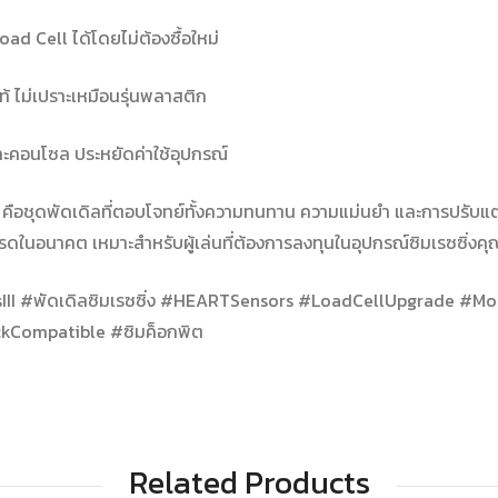
oad Cell ได้โดยไม่ต้องซื้อใหม่
้ ไม่เปราะเหมือนรุ่นพลาสติก
ะคอนโซล ประหยัดค่าใช้อุปกรณ์
คือชุดพัดเดิลที่ตอบโจทย์ทั้งความทนทาน ความแม่นยำ และการปรับแต่ง
ดในอนาคต เหมาะสำหรับผู้เล่นที่ต้องการลงทุนในอุปกรณ์ซิมเรซซิ่งคุ
II #พัดเดิลซิมเรซซิ่ง #HEARTSensors #LoadCellUpgrade #Mod
ckCompatible #ซิมค็อกพิต
Related Products