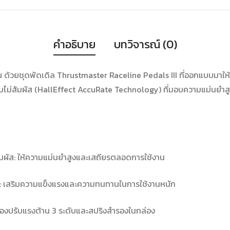
คำอธิบาย
บทวิจารณ์ (0)
้วยชุดพัดเดิล Thrustmaster Raceline Pedals III ที่ออกแบบมาให้ป
แบบไม่สัมผัส (HallEffect AccuRate Technology) ที่มอบความแม่นยำ
สัมผัส: ให้ความแม่นยำสูงและเสถียรตลอดการใช้งาน
l): เสริมความแข็งแรงและความทนทานในการใช้งานหนัก
ร่องปรับแรงต้าน 3 ระดับและสปริงสำรองในกล่อง