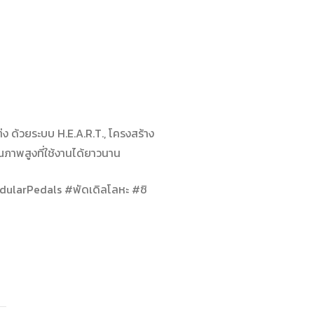
 ด้วยระบบ H.E.A.R.T., โครงสร้าง
ณภาพสูงที่ใช้งานได้ยาวนาน
ularPedals #พัดเดิลโลหะ #ซิ