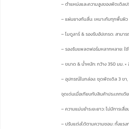
– ตำแหน่งและความสูงของพัดเดิลปรั
– แผ่นยางกันลื่น: เหมาะกับทุกพื้นผิว
– โมดูลาร์ & รองรับอัปเกรด: สามา
– รองรับแพลตฟอร์มหลากหลาย: ใช้ได
– ขนาด & น้ำหนัก: กว้าง 350 มม. × 
– อุปกรณ์ในกล่อง: ชุดพัดเดิล 3 ขา, แ
จุดเด่นเมื่อเทียบกับสินค้าประเภทเดี
– ความแม่นยำระยะยาว: ไม่มีการเสื่อ
– ปรับแต่งได้ตามความชอบ: ทั้งแร