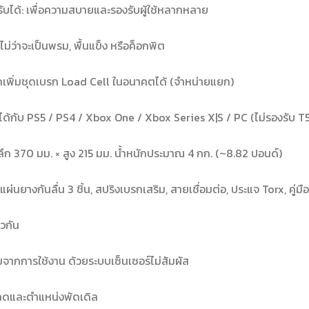
บได้: เพื่อความสบายและรองรับผู้ใช้หลากหลาย
 ไม่ว่าจะเป็นพรม, พื้นแข็ง หรือค็อกพิต
รถเพิ่มชุดเบรก Load Cell ในอนาคตได้ (จำหน่ายแยก)
้กับ PS5 / PS4 / Xbox One / Xbox Series X|S / PC (ไม่รองรับ T
ลึก 370 มม. × สูง 215 มม. น้ำหนักประมาณ 4 กก. (~8.82 ปอนด์)
ผ่นยางกันลื่น 3 ชิ้น, สปริงเบรกเสริม, สายเชื่อมต่อ, ประแจ Torx, คู่มื
ยวกัน
มจากการใช้งาน ด้วยระบบเซ็นเซอร์ไม่สัมผัส
งกดและตำแหน่งพัดเดิล