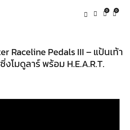
0
0
r Raceline Pedals III – แป้นเท้า
Thermaltake G6
GGK Aluminum
Direct Drive Racing
Profile Hybrid
ิ่งโมดูลาร์ พร้อม H.E.A.R.T.
Wheel Bundle – พวง
Cockpit F1 ค็อกพิท ไฮ
มาลัย Direct Drive
บริด F1 + GT ในตัว
฿
฿
18,990.00
19,990.00
–
6Nm พร้อมชุดแป้น
฿
27,990.00
เหยียบ | Sim Racing
Wheel Bundle