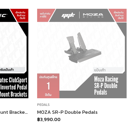
OUT OF STOCK
,
ACCESSORIES OF SIMULATION RACING
PEDALS
s
Fanatec CSL Pedals Clutch Kit
฿
2,790.00