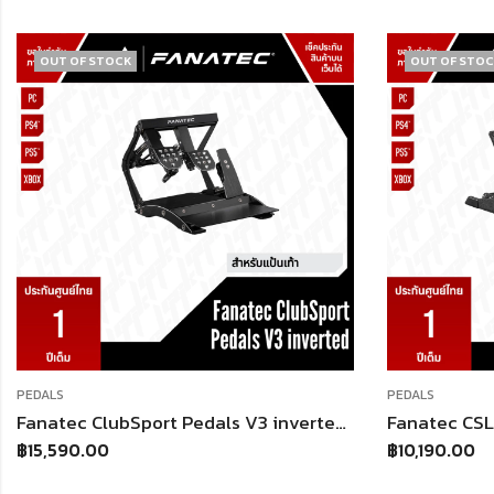
OUT OF STOCK
OUT OF ST
PEDALS
PEDALS
Fanatec CSL Elite Pedals V2 | 3 Pedals | Load Cell Brake 90kg | Hall Sensors | RJ12/USB | PC/PS/Xbox (ผ่านฐานที่รองรับ)
฿
10,190.00
฿
3,090.00