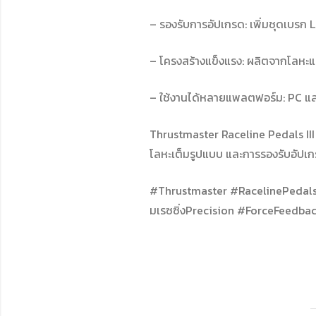
– รองรับการอัปเกรด: เพิ่มชุดเบรก L
– โครงสร้างแข็งแรง: ผลิตจากโลหะแท
– ใช้งานได้หลายแพลตฟอร์ม: PC แล
Thrustmaster Raceline Pedals III 
โลหะเต็มรูปแบบ และการรองรับอัปเกร
#Thrustmaster #RacelinePedalsI
มเรซซิ่งPrecision #ForceFeedba