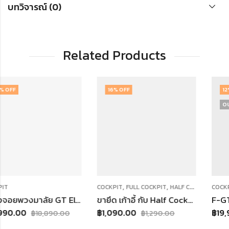
บทวิจารณ์ (0)
Related Products
16
% OFF
12
% OFF
OUT OF STOCK
,
,
,
COCKPIT
FULL COCKPIT
HALF COCKPIT
COCKPIT
SALE
T Elite Lite Wheel Plate Edition
ขายึด เก้าอี้ กับ Half Cockpit
F-GT Elite Lite
฿
1,090.00
฿
19,990.00
฿
1,290.00
฿
22,590.00