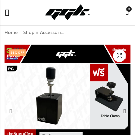
0
Home
Shop
Accessories Of Simulation Racing
Thrustmaster T248
GGK Handbrake
33
% OFF
Racing Wheel
Loadcell
฿
฿
14,990.00
2,990.00
฿
15,990.00