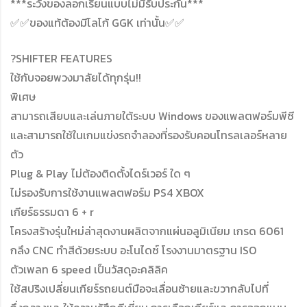
***ระวังของลอกเรียนแบบไม่มีรับประกัน***
✅✅ของแท้ต้องมีโลโก้ GGK เท่านั้น✅✅
?SHIFTER FEATURES
ใช้กับจอยพวงมาลัยได้ทุกรุ่น!!
พิเศษ
สามารถเสียบและเล่นภายใต้ระบบ Windows ของแพลตฟอร์มพีซี
และสามารถใช้ในเกมแข่งรถจำลองที่รองรับคอนโทรลเลอร์หลาย
ตัว
Plug & Play ไม่ต้องติดตั้งไดร์เวอร์ ใด ๆ
ไม่รองรับการใช้งานแพลตฟอร์ม PS4 XBOX
เกียร์ธรรมดา 6 + r
โครงสร้างรุ่นใหม่ล่าสุดงานผลิตจากแผ่นอลูมิเนียม เกรด 6061
กลึง CNC ทำสีด้วยระบบ อะโนไดซ์ โรงงานมาตรฐาน ISO
ตัวเพลท 6 speed เป็นวัสดุอะคลิลิค
ใช้สปริงเปลี่ยนเกียร์รถยนต์มือจะเลื่อนซ้ายและขวากลับไปที่