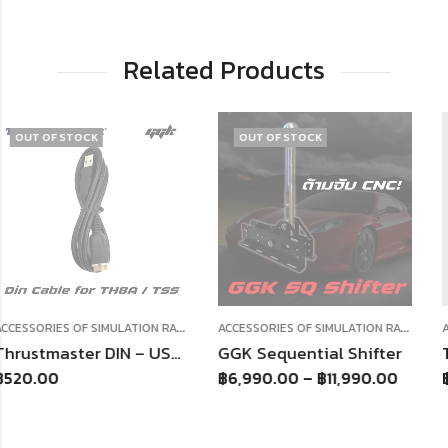
Related Products
OUT OF STOCK
OUT OF STOCK
A
CCESSORIES OF SIMULATION RACING
A
CCESSORIES OF SIMULATION RACING
Thrustmaster DIN – USB Cable TH8A TSS สายต่อเกียร์
GGK Sequential Shifter
฿
6,990.00
–
฿
11,990.00
฿
11,900.00