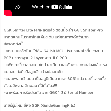
GGK Shifter Lite เลิกผลิตแล้ว ตอนนี้จะนำ GGK Shifter Pro
มาทดแทน ในราคาใกล้เคียงเดิม แต่คุณภาพดีกว่ามาก
อัพเดทดังนี้
-ยกเมนบอร์ดใหม่ ใช้ชิพ 64-bit MCU ประมวลผลไวขึ้น วางบน
PCB มาตราฐาน 2 Layer จาก JLC PCB
-แพ๊คเกจจิ้งกล่องแบบใหม่ ฝาเสียบ และกันกระแทกกล่องแข็งแรง
แน่นอน ส่งถึงมือลูกค้าอย่างปลอดภัย
-แผ่นเพลทด้านบน เป็นอลูมิเนียม เกรด 6061 แล้ว บอดี้ โลหะทั้ง
ตัวไม่มีพลาสติกผสม ที่นี่ที่เดียว!!!
-มาพร้อมการรับประกัน จาก GGK 1 ปี มี Serial Number
เกียร์รุ่นใหม่ ยี้ห้อ GGK (GuideGamingKits)