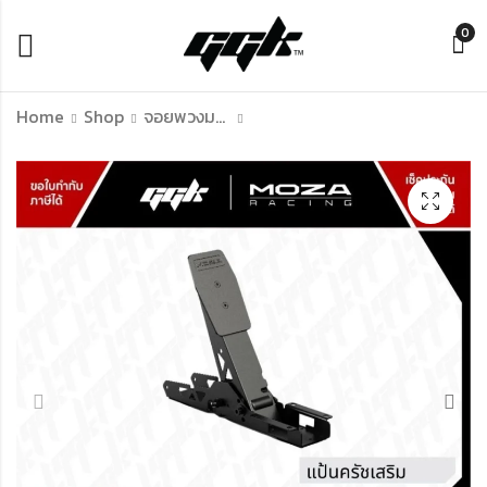
0
Home
Shop
จอยพวงมาลัย
Fanatec Gran
Moza FSR 2 Steering
Turismo DD PRO
Wheel ใช้กับจอยพวง
(Premium Bundle
มาลัย Moza racing
8Nm + Loadcell)
ทุกรุ่น [ประกันศูนย์ไทย
฿
฿
47,990.00
18,900.00
฿
21,990.00
1 ปีเต็ม]
฿
49,990.00