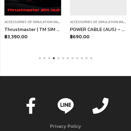
,
A
CCESSORIES OF SIMULATION RACING
A
CCESSORIES OF SIMULATION RACING
HANDBRAKE
Thrustmaster | TM SIM HUB WW ใช้กับ TSS TH8A T300
POWER CABLE (AUS) – TX/T300
฿
3,390.00
฿
690.00
Privacy Policy