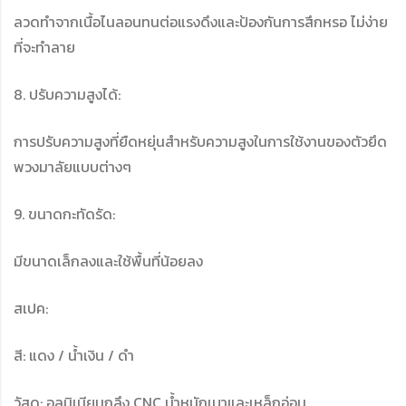
ลวดทำจากเนื้อไนลอนทนต่อแรงดึงและป้องกันการสึกหรอ ไม่ง่าย
ที่จะทำลาย
8. ปรับความสูงได้:
การปรับความสูงที่ยืดหยุ่นสำหรับความสูงในการใช้งานของตัวยึด
พวงมาลัยแบบต่างๆ
9. ขนาดกะทัดรัด:
มีขนาดเล็กลงและใช้พื้นที่น้อยลง
สเปค:
สี: แดง / น้ำเงิน / ดำ
วัสดุ: อลูมิเนียมกลึง CNC น้ำหนักเบาและเหล็กอ่อน