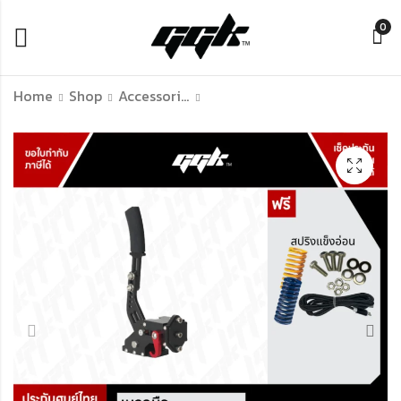
0
Home
Shop
Accessories Of Simulation Racing
TH8A Thrustmaster
handbrake Analog
น็อต สกรู ปลดไว
ใช้กับชุดจอยพวงมาลัย
เปลี่ยน Sequential
ได้ทุกรุ่น! รวมขายึดโต๊ะ
อย่างรวดเร็ว
G29 T300 เบรคมือ
฿
฿
199.00
1,790.00
USB