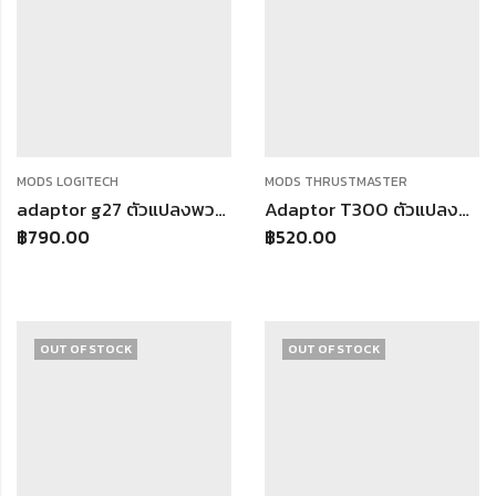
MODS LOGITECH
MODS THRUSTMASTER
adaptor g27 ตัวแปลงพวงมาลัย logitech g27 มีปุ่มใส่ได้6ปุ่ม
Adaptor T300 ตัวแปลงพวงมาลัย T300 Thrustmaster T300 จอยพวงมาลัยเกมแข่งรถ ใช้กับ คอมพิวเตอร์ PS4 PS3
฿
790.00
฿
520.00
OUT OF STOCK
OUT OF STOCK