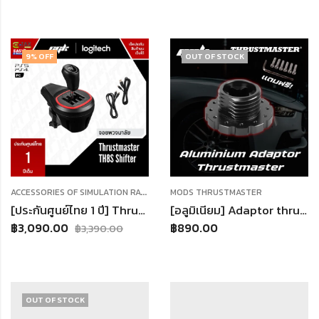
9
% OFF
OUT OF STOCK
A
CCESSORIES OF SIMULATION RACING
,
SHIFTER
MODS THRUSTMASTER
[ประกันศูนย์ไทย 1 ปี] Thrustmaster TH8S SHIFTER ADD-ON เกียร์ 8 สปีด ราคาประหยัด ใช้กับจอยพวงมาลัยทุกรุ่น
[อลูมิเนียม] Adaptor thrustmaster ตัวแปลงพวงมาลัย T300 Thrustmaster จอยพวงมาลัยเกมแข่งรถ ใช้กับ คอมพิวเตอร์ PS4 PS3
฿
3,090.00
฿
890.00
฿
3,390.00
OUT OF STOCK