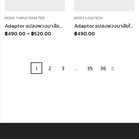
MODS THRUSTMASTER
MODS LOGITECH
Adaptor แปลงพวงมาลัยแบบใช้ปุ่มเดิม Thrustmaster T300
Adaptor แปลงพวงมาลัยใส่พวงมาลัยจริง Logitech G25 G27 G29 G920 สามารถใส่พวงมาลัยได้ทุกรุ่น
฿
490.00
–
฿
520.00
฿
490.00
1
2
3
…
35
36