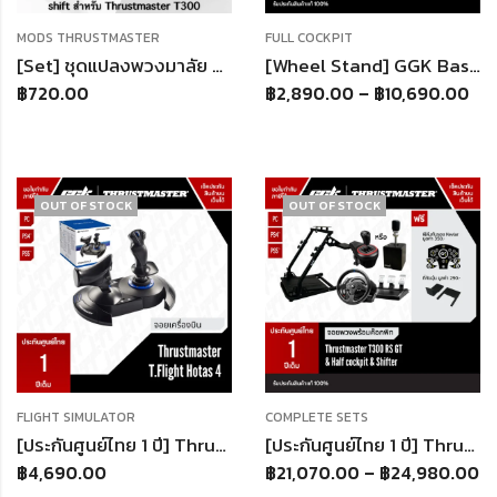
MODS THRUSTMASTER
FULL COCKPIT
[Set] ชุดแปลงพวงมาลัย และ ยืด Paddle Shift Thrustmaster T300 ตรงรุ่น
[Wheel Stand] GGK Base Seat Cockpit แท่นวางเบาะนั่ง (เฉพาะฐาน) ต่อเข้าชุดกับ Wheel Stand GT
฿
720.00
฿
2,890.00
–
฿
10,690.00
OUT OF STOCK
OUT OF STOCK
FLIGHT SIMULATOR
COMPLETE SETS
[ประกันศูนย์ไทย 1 ปี] Thrustmaster T.Flight Hotas 4 For PC / PlayStation®4,5
[ประกันศูนย์ไทย 1 ปี] Thrustmaster T300 RS GT Half to full Cockpit Shifter เลือกได้ จอยพวงมาลัย Playstation 5,4, PC
฿
4,690.00
฿
21,070.00
–
฿
24,980.00