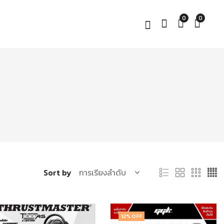
0
0
Sort by
12
% OFF