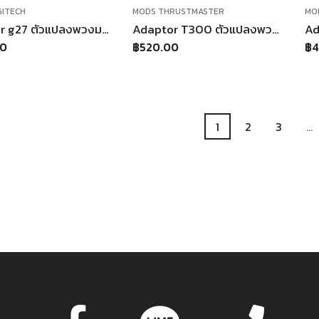
GITECH
MODS THRUSTMASTER
MO
adaptor g27 ตัวแปลงพวงมาลัย logitech g27 มีปุ่มใส่ได้6ปุ่ม
Adaptor T300 ตัวแปลงพวงมาลัย T300 Thrustmaster T300 จอยพวงมาลัยเกมแข่งรถ ใช้กับ คอมพิวเตอร์ PS4 PS3
00
฿
520.00
฿
4
1
2
3
…