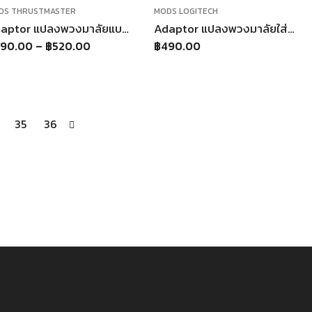
DS THRUSTMASTER
MODS LOGITECH
Adaptor แปลงพวงมาลัยแบบใช้ปุ่มเดิม Thrustmaster T300
Adaptor แปลงพวงมาลัยใส่พวงมาลัยจริง Logitech G25 G27 G29 G920 สามารถใส่พวงมาลัยได้ทุกรุ่น
90.00
–
฿
520.00
฿
490.00
35
36