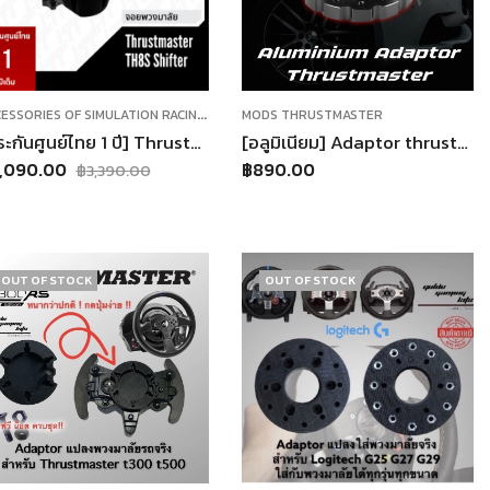
A
CCESSORIES OF SIMULATION RACING
,
SHIFTER
MODS THRUSTMASTER
[ประกันศูนย์ไทย 1 ปี] Thrustmaster TH8S SHIFTER ADD-ON เกียร์ 8 สปีด ราคาประหยัด ใช้กับจอยพวงมาลัยทุกรุ่น
[อลูมิเนียม] Adaptor thrustmaster ตัวแปลงพวงมาลัย T300 Thrustmaster จอยพวงมาลัยเกมแข่งรถ ใช้กับ คอมพิวเตอร์ PS4 PS3
,090.00
฿
890.00
฿
3,390.00
OUT OF STOCK
OUT OF STOCK