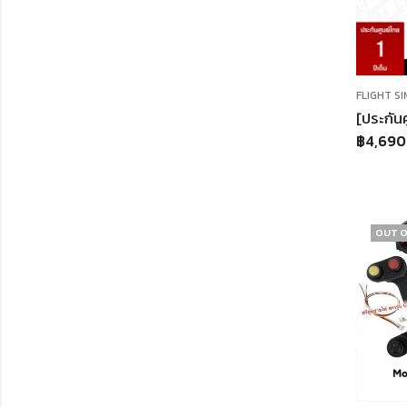
FLIGHT S
฿
4,690
OUT O