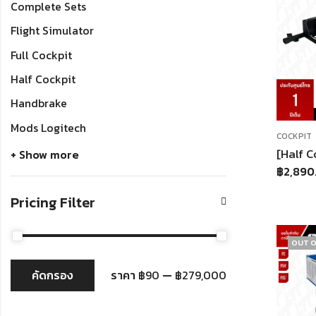
Complete Sets
Flight Simulator
Full Cockpit
Half Cockpit
Handbrake
Mods Logitech
COCKPIT
+ Show more
฿
2,890
Pricing Filter
OUT O
คัดกรอง
ราคา
฿90
—
฿279,000