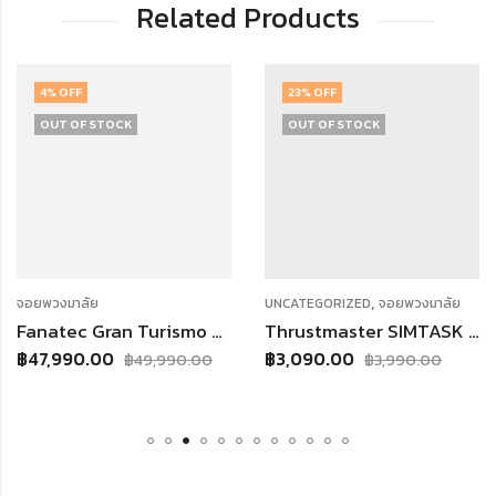
Related Products
23
% OFF
OUT OF ST
OCK
OUT OF STOCK
,
UNCATEGORIZED
จอยพวงมาลัย
จอยพวงมาลัย
Fanatec Gran Turismo DD PRO (Premium Bundle 8Nm + Loadcell)
Thrustmaster SIMTASK FARMSTICK WW VERSION รองรับเฉพาะ PC เท่านั้น [ประกันศูนย์ไทย 1 ปีเต็ม]
0
฿
3,090.00
฿
15,990.0
฿
49,990.00
฿
3,990.00