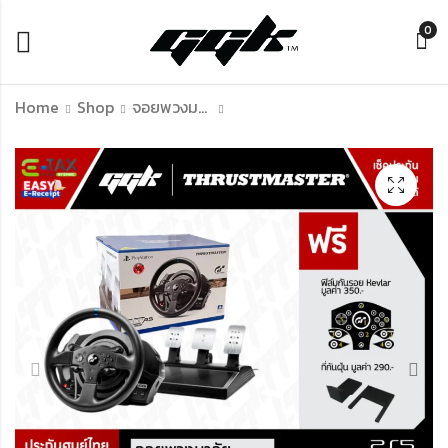
0
Home
Shop
จอยพวงมาลัย
Simagic GT4 Wheel
Thrustmaster T248
Racing Wheel
฿
23,990.00
฿
14,990.00
฿
15,990.00