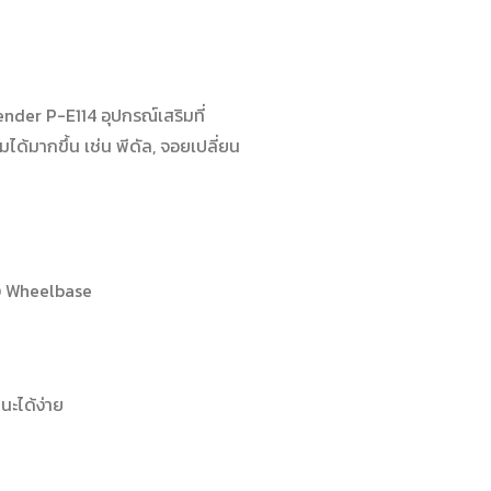
der P-E114 อุปกรณ์เสริมที่
้มากขึ้น เช่น พีดัล, จอยเปลี่ยน
อง Wheelbase
ะได้ง่าย