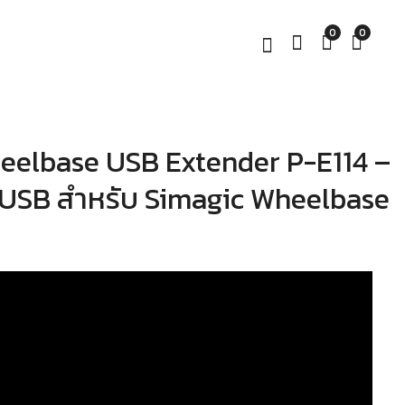
0
0
eelbase USB Extender P-E114 –
Simagic Motor Shaft
Simagic P-WMT
Extender 20CM (E-
Wheel Mount – ขาตั้ง
USB สำหรับ Simagic Wheelbase
20CM) – ขยายระยะ
พวงมาลัยซิมเรซซิ่ง
พวงมาลัยสำหรับ
CNC อลูมิเนียม พร้อม
฿
฿
1,980.00
290.00
Alpha Series
Quick Release
Wheelbase