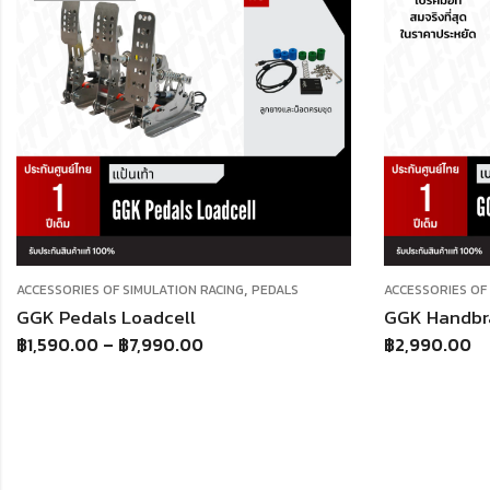
,
ACCESSORIES OF SIMULATION RACING
HANDBRAKE
ACCESSORIES O
GGK Handbrake Loadcell
฿
2,990.00
฿
490.00