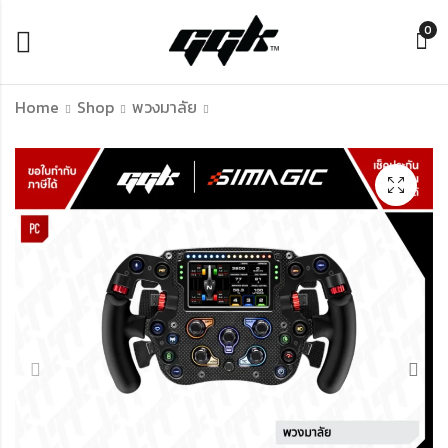
0
Home
Shop
พวงมาลัย
Simagic GT SPORT
Simagic P500 – พี
LEATHER (GTS) –
ดัลซิมเรซซิ่งระดับเริ่ม
พวงมาลัยซิมเรซซิ่ง
ต้น พร้อมเซ็นเซอร์
300 มม. หุ้มหนังแท้
โหลดเซลล์ 100 กก.
฿
฿
13,990.00
6,990.00
พร้อมระบบควบคุม
และเซ็นเซอร์ฮอลล์
RGB และ Paddle
Module