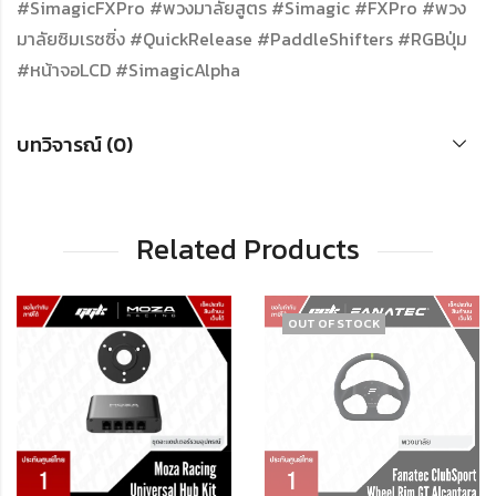
#SimagicFXPro #พวงมาลัยสูตร #Simagic #FXPro #พวง
มาลัยซิมเรซซิ่ง #QuickRelease #PaddleShifters #RGBปุ่ม
#หน้าจอLCD #SimagicAlpha
บทวิจารณ์ (0)
Related Products
OUT OF STOCK