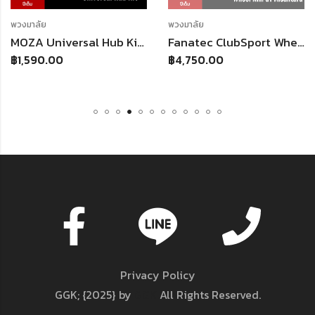
,
พวงมาลัย
พวงมาลัย
พวงมาลัย
MOZA Universal Hub Kit | ตัวแปลงพวงมาลัยแข่งให้ใช้งานร่วมกับฐาน MOZA Racing ได้ทุกแบรนด์
Fanatec ClubSport Wheel Rim GT Alcantara | 3-Spoke Aluminium 33cm | Alcantara® แท้ + แถบกลางหนังแท้เขียวไลม์ | 979g
฿
1,590.00
฿
4,750.00
Privacy Policy
GGK; {2025} by
GGK
All Rights Reserved.