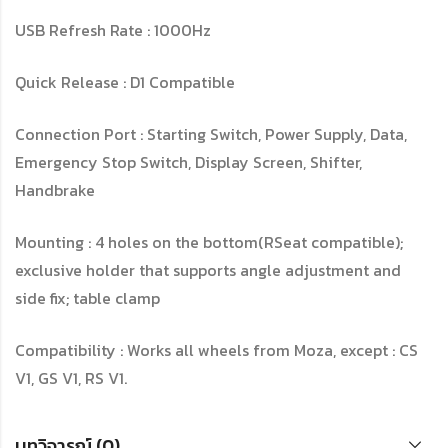
USB Refresh Rate : 1000Hz
Quick Release : D1 Compatible
Connection Port : Starting Switch, Power Supply, Data,
Emergency Stop Switch, Display Screen, Shifter,
Handbrake
Mounting : 4 holes on the bottom(RSeat compatible);
exclusive holder that supports angle adjustment and
side fix; table clamp
Compatibility : Works all wheels from Moza, except : CS
V1, GS V1, RS V1.
บทวิจารณ์ (0)