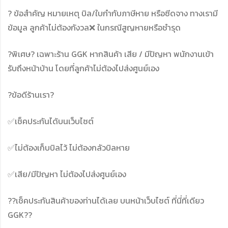
? ข้อสำคัญ หมายเหตุ บิล/ใบกำกับภาษีหาย หรือซีดจาง ทางเรามี
ข้อมูล ลูกค้าไม่ต้องกังวล❌ ในกรณีสูญหายหรือชำรุด
?พิเศษ? เฉพาะร้าน GGK หากสินค้า เสีย / มีปัญหา พนักงานเข้า
รับถึงหน้าบ้าน โดยที่ลูกค้าไม่ต้องไปส่งศูนย์เอง
?ข้อดีร้านเรา?
✅เช็คประกันได้บนเว็บไซต์
✅ไม่ต้องเก็บบิลไว้ ไม่ต้องกลัวบิลหาย
✅เสีย/มีปัญหา ไม่ต้องไปส่งศูนย์เอง
??เช็คประกันสินค้าของท่านได้เลย บนหน้าเว็บไซต์ ที่นี่ที่เดียว
GGK??