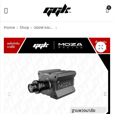
0
Home
Shop
จอยพวงมาลัย
[Wheel Stand] GGK
Moza R9 V3 Bundle
Base Seat Cockpit
Set ชุดจอยพวงมาลัย
แท่นวางเบาะนั่ง (เฉพาะ
ระบบ Direct Drive 9
ฐาน) ต่อเข้าชุดกับ
Nm รองรับ PC (ประกัน
฿
฿
2,890.00
18,670.00
–
–
Wheel Stand GT
ศูนย์ 1 ปี)
฿
฿
10,690.00
23,060.00