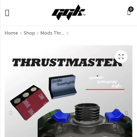
0
Home
Shop
Mods Thrustmaster
Mod ตัวปลดไว พวง
Mod gear shifter
มาลัย Logitech G29
G29 G27 G25 G920
Quick Release
Mod เกียร์ H-pattern
Adaptor
Logitech เข้าเกียร์
฿
฿
140.00
110.00
–
–
฿
฿
690.00
520.00
แน่นขึ้น