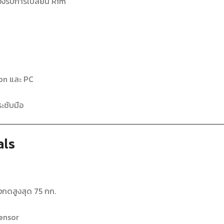
รับการเปลี่ยน Rim
on และ PC
ะชับมือ
als
กดสูงสุด 75 กก.
Sensor