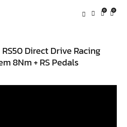
0
0
| RS50 Direct Drive Racing
Thermaltake GK500
Thermaltake | G15
Go Kart Style Racing
Bundle Set พวงมาลัย
em 8Nm + RS Pedals
Simulator Cockpit
Direct Drive 15Nm
พร้อมชุดแป้นเหยียบ
฿
฿
17,990.00
27,990.00