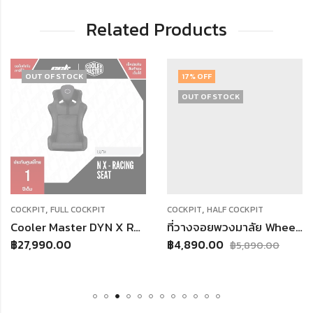
Related Products
UT OF STOCK
17
% OFF
O
OUT OF STOCK
,
,
PIT
FULL COCKPIT
COCKPIT
HALF COCKPIT
COCK
Cooler Master DYN X RACING SEAT – BLACK
ที่วางจอยพวงมาลัย Wheel Stand Lite 2.0
,990.00
฿
4,890.00
฿
7,
฿
5,890.00