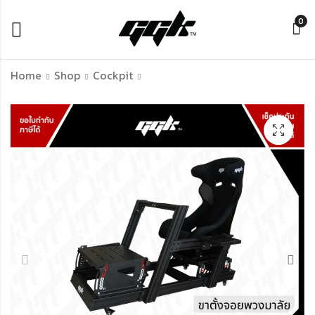
0
Home
Shop
Cockpit
Thrustmaster
GGK F1 Aluminium
Raceline Pedals III –
Profile Cockpit | โค
แป้นเท้า T598 ซิมเรซ
รงซิมเรซซิ่ง สไตล์ F1
ซิ่งโมดูลาร์ พร้อม
รองรับ Direct Drive
฿
฿
6,590.00
19,990.00
H.E.A.R.T. Sensors