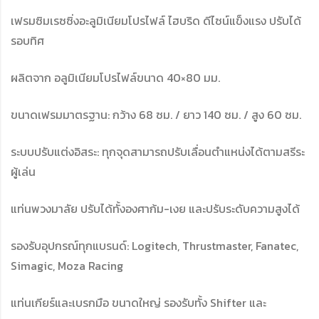
เฟรมซิมเรซซิ่งอะลูมิเนียมโปรไฟล์ ไฮบริด ดีไซน์แข็งแรง ปรับได้
รอบทิศ
ผลิตจาก อลูมิเนียมโปรไฟล์ขนาด 40×80 มม.
ขนาดเฟรมมาตรฐาน: กว้าง 68 ซม. / ยาว 140 ซม. / สูง 60 ซม.
ระบบปรับแต่งอิสระ: ทุกจุดสามารถปรับเลื่อนตำแหน่งได้ตามสรีระ
ผู้เล่น
แท่นพวงมาลัย ปรับได้ทั้งองศาก้ม-เงย และปรับระดับความสูงได้
รองรับอุปกรณ์ทุกแบรนด์: Logitech, Thrustmaster, Fanatec,
Simagic, Moza Racing
แท่นเกียร์และเบรกมือ ขนาดใหญ่ รองรับทั้ง Shifter และ