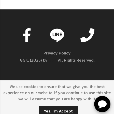
Privacy Policy
GGK; {2025} by
GGK
All Rights Reserved.
We use cookies to ensure that we give you the best
GGK; {2025} by
GGK
All Rights Reserved.
experience on our website. If you continue to use this site
we will assume that you are happy with it.
Yes, I'm Accept
หยิบใส่ตะกร้า
BUY IT NOW