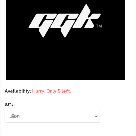
Availability:
Hurry, Only 5 left.
เบาะ: