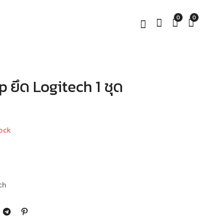
0
0
 ยึด Logitech 1 ชุด
ประแจ ไข สำหรับจอย
Mod DFGT Adaptor
พวงมาลัย LOGITECH
DFGT ตัวแปลงพวง
G29 G27 G25 G920
มาลัย DFGT Logitech
ตรงรุ่น
DFGT Thrustmaster
฿
฿
139.00
490.00
T150 T300
ock
ch