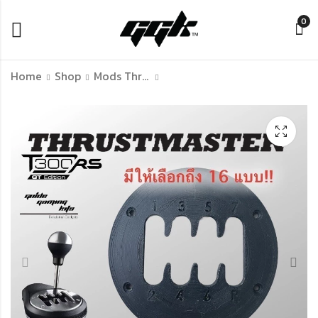
0
Home
Shop
Mods Thrustmaster
Adaptor T300 ตัว
ตัว Mod แป้นเหยียบ
แปลงพวงมาลัย T300
สปริง หนืด สำหรับ
Thrustmaster T300
Thrustmaster ตรงรุ่น
จอยพวงมาลัยเกมแข่ง
T3PA
฿
฿
520.00
790.00
รถ ใช้กับ คอมพิวเตอร์
PS4 PS3